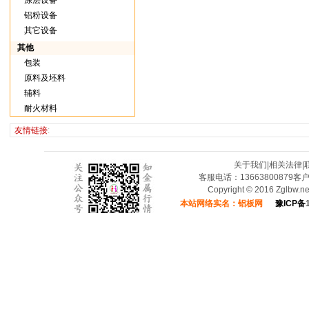
涂层设备
铝粉设备
其它设备
其他
包装
原料及坯料
辅料
耐火材料
友情链接
:
关于我们
|
相关法律
|
客服电话：13663800879客
Copyright © 2016 Zglbw.
本站网络实名：铝板网
豫ICP备