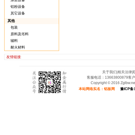
涂层设备
铝粉设备
其它设备
其他
包装
原料及坯料
辅料
耐火材料
友情链接
:
关于我们
|
相关法律
|
客服电话：13663800879客
Copyright © 2016 Zglbw.
本站网络实名：铝板网
豫ICP备