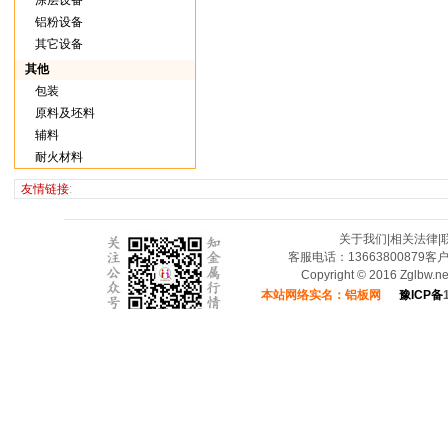
涂层设备
铝粉设备
其它设备
其他
包装
原料及坯料
辅料
耐火材料
友情链接
:
关于我们
|
相关法律
|
客服电话：13663800879客
Copyright © 2016 Zglbw.
本站网络实名：铝板网
豫ICP备