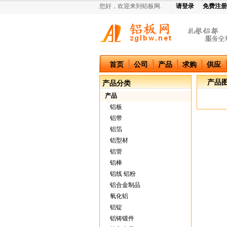
您好，欢迎来到铝板网.
请登录
免费注册
中国铝板网
首页
公司
产品
求购
供应
产品
产品分类
产品
铝板
铝带
铝箔
铝型材
铝管
铝棒
铝线 铝粉
铝合金制品
氧化铝
铝锭
铝铸锻件