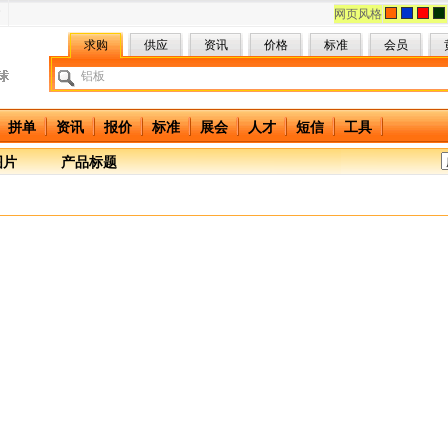
网页风格
求购
供应
资讯
价格
标准
会员
拼单
资讯
报价
标准
展会
人才
短信
工具
图片
产品标题