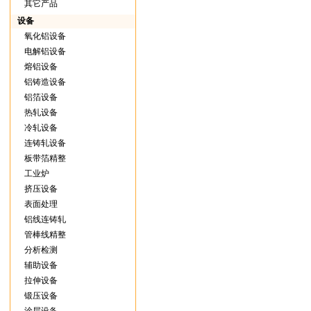
其它产品
设备
氧化铝设备
电解铝设备
熔铝设备
铝铸造设备
铝箔设备
热轧设备
冷轧设备
连铸轧设备
板带箔精整
工业炉
挤压设备
表面处理
铝线连铸轧
管棒线精整
分析检测
辅助设备
拉伸设备
锻压设备