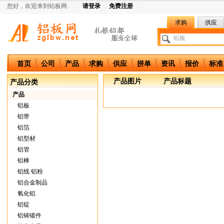
您好，欢迎来到铝板网.
请登录
免费注册
求购
供应
中国铝板网
首页
公司
产品
求购
供应
拼单
资讯
报价
标准
产品图片
产品标题
产品分类
产品
铝板
铝带
铝箔
铝型材
铝管
铝棒
铝线 铝粉
铝合金制品
氧化铝
铝锭
铝铸锻件