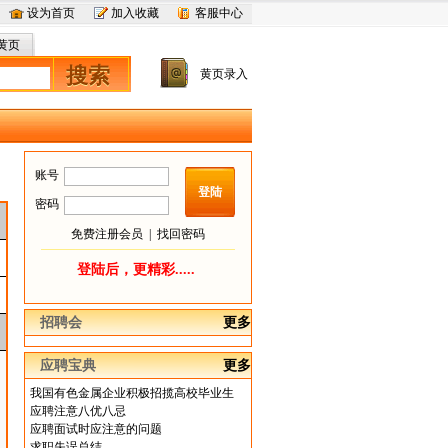
设为首页
加入收藏
客服中心
黄页
搜索
黄页录入
账号
登陆
密码
免费注册会员
|
找回密码
登陆后，更精彩.....
招聘会
更多
应聘宝典
更多
我国有色金属企业积极招揽高校毕业生
应聘注意八优八忌
应聘面试时应注意的问题
求职失误总结