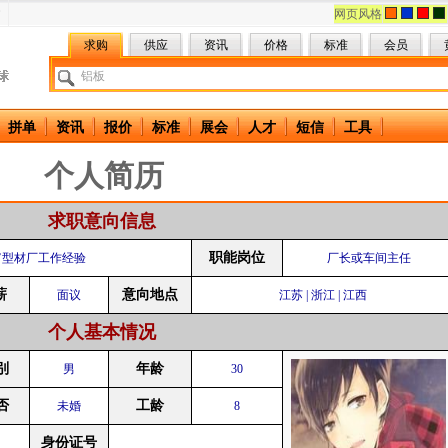
网页风格
求购
供应
资讯
价格
标准
会员
拼单
资讯
报价
标准
展会
人才
短信
工具
个人简历
求职意向信息
职能岗位
富型材厂工作经验
厂长或车间主任
薪
意向地点
面议
江苏 | 浙江 | 江西
个人基本情况
别
年龄
男
30
否
工龄
未婚
8
身份证号