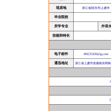
现居地
浙江省|绍兴市|上虞市
毕业院校
所学专业
外语
技能和特长
电子邮件
494232426@qq.com
通迅地址
浙江省上虞市道墟镇光明南