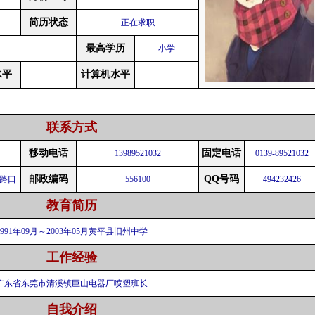
简历状态
正在求职
最高学历
小学
水平
计算机水平
联系方式
移动电话
固定电话
13989521032
0139-89521032
邮政编码
QQ号码
路口
556100
494232426
教育简历
1991年09月～2003年05月黄平县旧州中学
工作经验
广东省东莞市清溪镇巨山电器厂喷塑班长
自我介绍