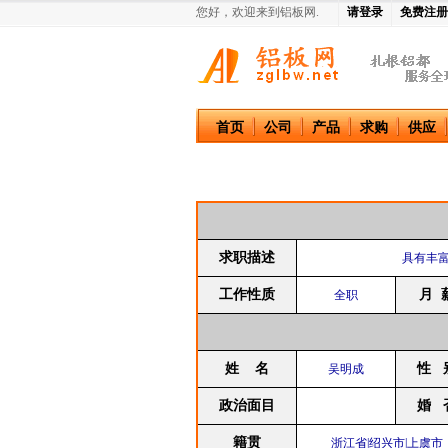
您好，欢迎来到铝板网.
请登录
免费注册
中国铝板网
首页
公司
产品
求购
供应
求职描述
具有丰
工作性质
月 
全职
姓 名
性 
吴明成
政治面目
婚 
籍贯
浙江省|绍兴市|上虞市