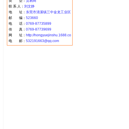
类 型：
贸易商
联 系 人：
刘文静
地 址：
东莞市清溪镇三中金龙工业区
邮 编：
523660
电 话：
0769-87735899
传 真：
0769-87739699
网 址：
http://hongyuejinshu.1688.com
电 邮：
532191663@qq.com