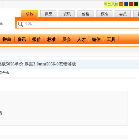
网页风格
求购
供应
资讯
价格
标准
会员
拼单
资讯
报价
标准
展会
人才
短信
工具
板5056单价 厚度3.0mm5056-0态铝薄板
 铝合金
息
铝